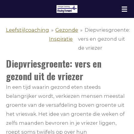
Ga
direct
naar
Leefstijlcoaching
»
Gezonde
»
Diepvriesgroente:
de
Inspiratie
vers en gezond uit
hoofdinhoud
de vriezer
Diepvriesgroente: vers en
gezond uit de vriezer
In een tijd waarin gezond eten steeds
belangrijker wordt, verkiezen mensen meestal
groente van de versafdeling boven groente uit
het vriesvak. Het idee van groente die weken of
zelfs maanden bevroren in je vriezer liggen,
roept soms twijfels op over hun