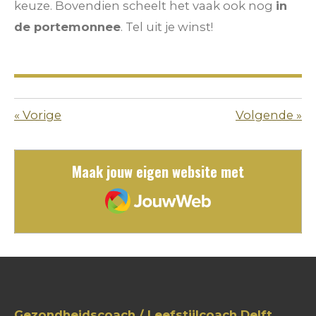
keuze. Bovendien scheelt het vaak ook nog
in
de portemonnee
. Tel uit je winst!
«
Vorige
Volgende
»
Maak jouw eigen website met
JouwWeb
Gezondheidscoach / Leefstijlcoach Delft,