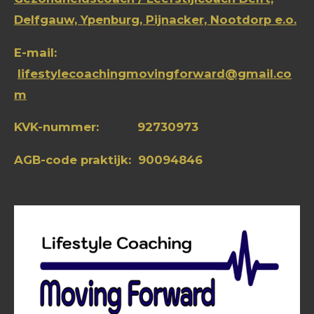
Delfgauw,
Ypenburg,
Pijnacker, Nootdorp e.o.
E-mail:
lifestylecoachingmovingforward@gmail.co
m
KVK-nummer: 92730973
AGB-code praktijk: 90094846