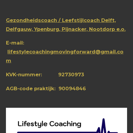
Gezondheidscoach / Leefstijlcoach Delft,
Delfgauw,
Ypenburg,
Pijnacker, Nootdorp e.o.
E-mail:
lifestylecoachingmovingforward@gmail.co
m
KVK-nummer: 92730973
AGB-code praktijk: 90094846