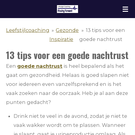
Ga
direct
naar
Leefstijlcoaching
»
Gezonde
»
13 tips voor een
de
Inspiratie
goede nachtrust
hoofdinhoud
13 tips voor een goede nachtrust
Een
goede nachtrust
is heel bepalend als het
gaat om gezondheid. Helaas is goed slapen niet
voor iedereen even vanzelfsprekend en is het
vaak zoeken naar de oorzaak. Heb je al aan deze
punten gedacht?
Drink niet te veel in de avond, zodat je niet te
vaak wakker wordt om te plassen. Wanneer
je slaapt, gaat je urineproductie omlaag. Als