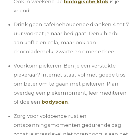
Ook in weekend. Je
biologische klok
is je
vriend!
Drink geen cafeïnehoudende dranken 4 tot 7
uur voordat je naar bed gaat. Denk hierbij
aan koffie en cola, maar ook aan
chocolademelk, zwarte en groene thee.
Voorkom piekeren. Ben je een verstokte
piekeraar? Internet staat vol met goede tips
om beter om te gaan met piekeren. Plan
overdag een piekermoment, leer mediteren
of doe een
bodyscan
.
Zorg voor voldoende rust en
ontspanningsmomenten gedurende dag,
zodat je stresslevel niet torenhoog is aan het