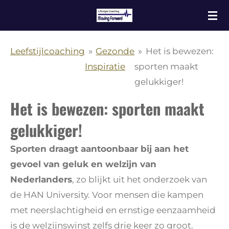
Ga
direct
naar
Leefstijlcoaching
»
Gezonde
»
Het is bewezen:
de
Inspiratie
sporten maakt
hoofdinhoud
gelukkiger!
Het is bewezen: sporten maakt
gelukkiger!
Sporten draagt aantoonbaar bij aan het
gevoel van geluk en welzijn van
Nederlanders
, zo blijkt uit het onderzoek van
de HAN University. Voor mensen die kampen
met neerslachtigheid en ernstige eenzaamheid
is de welzijnswinst zelfs drie keer zo groot.