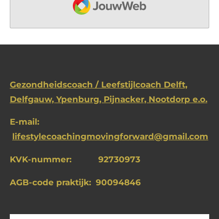
Gezondheidscoach / Leefstijlcoach Delft,
Delfgauw,
Ypenburg,
Pijnacker, Nootdorp e.o.
E-mail:
lifestylecoachingmovingforward@gmail.com
KVK-nummer: 92730973
AGB-code praktijk: 90094846